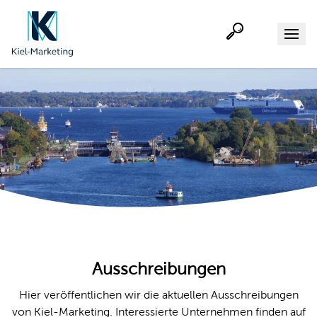
Suche
Menu
Über uns
Für Mitglied
Zusammena
Downloads
Webca
Leichte 
Ausschreibungen
Hier veröffentlichen wir die aktuellen Ausschreibungen
von Kiel-Marketing. Interessierte Unternehmen finden auf